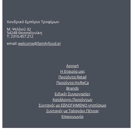
Χονδρικό Εμπόριο Τροφίμων
Μ. Ψελλού 32
54248 Θεσσαλονίκη
Τ: 2310.457.212
email:
welcome@familyfood.gr
Αρχική
Η Εταιρία μας
Προϊόντα Retail
Προϊόντα HoReCa
Brands
Ειδικές Συνεργασίες
Κατάλογοι Προϊόντων
Συνταγές με ΕβΛΟΓΗΜΕΝΟ νηστίσιμο
Συνταγές με Ταλαγάνι Πέτρας
Επικοινωνία