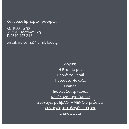
Χονδρικό Εμπόριο Τροφίμων
Μ. Ψελλού 32
54248 Θεσσαλονίκη
Τ: 2310.457.212
email:
welcome@familyfood.gr
Αρχική
Η Εταιρία μας
Προϊόντα Retail
Προϊόντα HoReCa
Brands
Ειδικές Συνεργασίες
Κατάλογοι Προϊόντων
Συνταγές με ΕβΛΟΓΗΜΕΝΟ νηστίσιμο
Συνταγές με Ταλαγάνι Πέτρας
Επικοινωνία