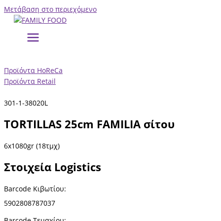
Μετάβαση στο περιεχόμενο
Προϊόντα HoReCa
Προϊόντα Retail
301-1-38020L
TORTILLAS 25cm FAMILIA σίτου
6x1080gr (18τμχ)
Στοιχεία Logistics
Barcode Κιβωτίου:
5902808787037
Barcode
Τεμαχίου
: