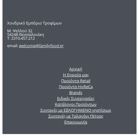
Χονδρικό Εμπόριο Τροφίμων
Μ. Ψελλού 32
54248 Θεσσαλονίκη
Τ: 2310.457.212
email:
welcome@familyfood.gr
Αρχική
Η Εταιρία μας
Προϊόντα Retail
Προϊόντα HoReCa
Brands
Ειδικές Συνεργασίες
Κατάλογοι Προϊόντων
Συνταγές με ΕβΛΟΓΗΜΕΝΟ νηστίσιμο
Συνταγές με Ταλαγάνι Πέτρας
Επικοινωνία