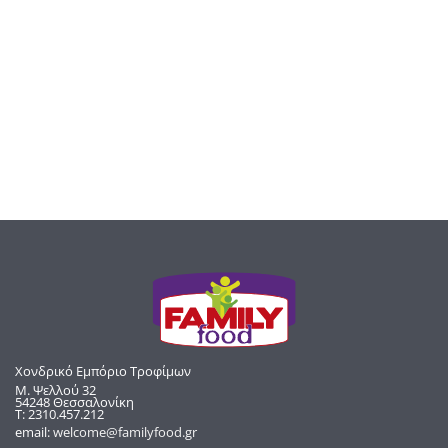
Χονδρικό Εμπόριο Τροφίμων
Μ. Ψελλού 32
54248 Θεσσαλονίκη
Τ: 2310.457.212
email:
welcome@familyfood.gr