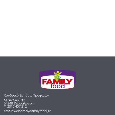
Χονδρικό Εμπόριο Τροφίμων
Μ. Ψελλού 32
54248 Θεσσαλονίκη
Τ: 2310.457.212
email:
welcome@familyfood.gr