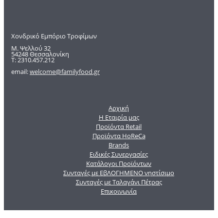
Χονδρικό Εμπόριο Τροφίμων
Μ. Ψελλού 32
54248 Θεσσαλονίκη
Τ: 2310.457.212
email:
welcome@familyfood.gr
Αρχική
Η Εταιρία μας
Προϊόντα Retail
Προϊόντα HoReCa
Brands
Ειδικές Συνεργασίες
Κατάλογοι Προϊόντων
Συνταγές με ΕβΛΟΓΗΜΕΝΟ νηστίσιμο
Συνταγές με Ταλαγάνι Πέτρας
Επικοινωνία