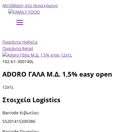
Μετάβαση στο περιεχόμενο
Προϊόντα HoReCa
Προϊόντα Retail
102-b1-300140L
ADORO ΓΑΛΑ Μ.Δ. 1,5% easy open
12x1L
Στοιχεία Logistics
Barcode Κιβωτίου:
55201415200386
Barcode
Τεμαχίου
: