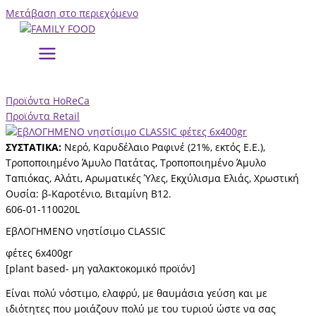
Μετάβαση στο περιεχόμενο
Προϊόντα HoReCa
Προϊόντα Retail
ΣΥΣΤΑΤΙΚΑ:
Νερό, Καρυδέλαιο Ραφινέ (21%, εκτός Ε.Ε.),
Τροποποιημένο Άμυλο Πατάτας, Τροποποιημένο Άμυλο
Ταπιόκας, Αλάτι, Αρωματικές Ύλες, Εκχύλισμα Ελιάς, Χρωστική
Ουσία: β-Καροτένιο, Βιταμίνη Β12.
606-01-110020L
ΕβΛΟΓΗΜΕΝΟ νηστίσιμο CLASSIC
φέτες 6x400gr
[plant based- μη γαλακτοκομικό προϊόν]
Είναι πολύ νόστιμο, ελαφρύ, με θαυμάσια γεύση και με
ιδιότητες που μοιάζουν πολύ με του τυριού ώστε να σας