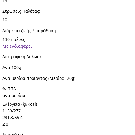
19
Στρώσεις Παλέτας:
10
Διάρκεια ζωής / παράδοση:
130 ημέρες
Με ενδιαφέρει
Διατροφική Δήλωση
Ανά 100g
Ανά μερίδα προϊόντος (Μερίδα=20g)
% ΠΠΑ
ανά μερίδα
Ενέργεια (kJ/Kcal)
1159/277
231,8/55,4
2,8
Λιπαρά (g)