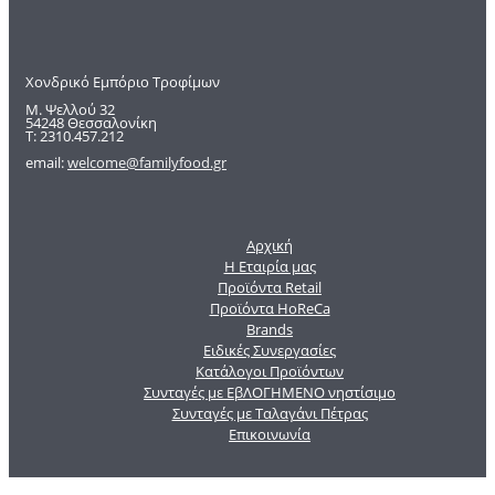
Χονδρικό Εμπόριο Τροφίμων
Μ. Ψελλού 32
54248 Θεσσαλονίκη
Τ: 2310.457.212
email:
welcome@familyfood.gr
Αρχική
Η Εταιρία μας
Προϊόντα Retail
Προϊόντα HoReCa
Brands
Ειδικές Συνεργασίες
Κατάλογοι Προϊόντων
Συνταγές με ΕβΛΟΓΗΜΕΝΟ νηστίσιμο
Συνταγές με Ταλαγάνι Πέτρας
Επικοινωνία