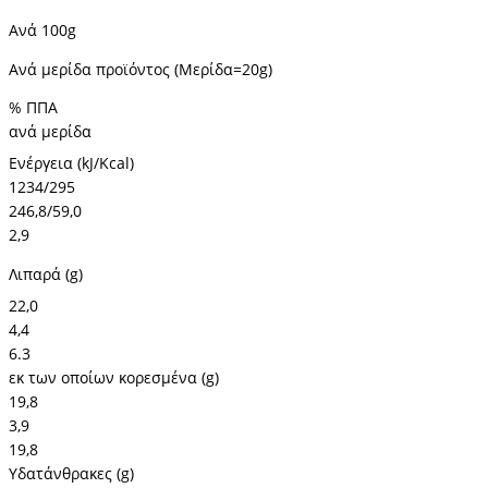
Ανά 100g
Ανά μερίδα προϊόντος (Μερίδα=20g)
% ΠΠΑ
ανά μερίδα
Ενέργεια (kJ/Kcal)
1234/295
246,8/59,0
2,9
Λιπαρά (g)
22,0
4,4
6.3
εκ των οποίων κορεσμένα (g)
19,8
3,9
19,8
Υδατάνθρακες (g)