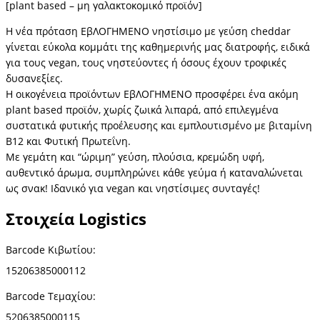
[plant based – μη γαλακτοκομικό προϊόν]
Η νέα πρόταση ΕβΛΟΓΗΜΕΝΟ νηστίσιμο με γεύση cheddar
γίνεται εύκολα κομμάτι της καθημερινής μας διατροφής, ειδικά
για τους vegan, τους νηστεύοντες ή όσους έχουν τροφικές
δυσανεξίες.
Η οικογένεια προϊόντων ΕβΛΟΓΗΜΕΝΟ προσφέρει ένα ακόμη
plant based προϊόν, χωρίς ζωικά λιπαρά, από επιλεγμένα
συστατικά φυτικής προέλευσης και εμπλουτισμένο με βιταμίνη
Β12 και Φυτική Πρωτεΐνη.
Με γεμάτη και “ώριμη” γεύση, πλούσια, κρεμώδη υφή,
αυθεντικό άρωμα, συμπληρώνει κάθε γεύμα ή καταναλώνεται
ως σνακ! Ιδανικό για vegan και νηστίσιμες συνταγές!
Στοιχεία Logistics
Barcode Κιβωτίου:
15206385000112
Barcode
Τεμαχίου
:
5206385000115