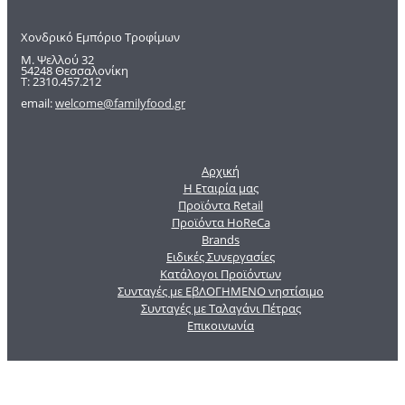
Χονδρικό Εμπόριο Τροφίμων
Μ. Ψελλού 32
54248 Θεσσαλονίκη
Τ: 2310.457.212
email:
welcome@familyfood.gr
Αρχική
Η Εταιρία μας
Προϊόντα Retail
Προϊόντα HoReCa
Brands
Ειδικές Συνεργασίες
Κατάλογοι Προϊόντων
Συνταγές με ΕβΛΟΓΗΜΕΝΟ νηστίσιμο
Συνταγές με Ταλαγάνι Πέτρας
Επικοινωνία