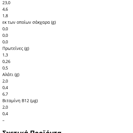
23,0
4,6
1,8
εκ των οποίων σάκχαρα (g)
0,0
0,0
0,0
Πρωτεΐνες (g)
1,3
0,26
0,5
Αλάτι (g)
2,0
0,4
6,7
Βιταμίνη Β12 (μg)
2,0
0,4
–
Σχετικά Προϊόντα