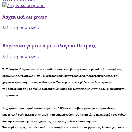
Λαχανικά au gratin
δείτε τη συνταγή »
Βαρένικα γεμιστά με ταλαγάνι Πέτραςς
δείτε τη συνταγή »
Το Ταλαγάνι Πέτρας είναι ένα παραδοσιακό τυρί, βασισμένο στη μοναδική συνταγή της
οικογένειας Αποστόλου, που είχε παράδοση στην παραγωγή πρόβειου γάλακτος και
χειροποίητων τυριών, στην Μεσσηνία. Ένα τυρί που εκφράζει την ιδιαιτερότητα
του τόπου και που το όνομά του σημαίνει κατά την Μεσσηνιακή ντοπιολαλιά «η κάπα του
τσομπάνη».
Το χειροποίητο παραδοσιακό τυρί, από 100% αιγοπρόβειο γάλα, με την μοναδική
μαστιχωτή υφή. Διατηρεί τη γεμάτη αρώματα γεύση του και μετά το μαγείρεμά του, καθώς
και την ομοιομορφία του σχήματός του, χωρίς να λιώνει στο ψήσιμο.
Ένα τυρί ποίημα, που μέσα από τις συνταγές που κρατάτε στα χέρια σας, θα απογειώσει τις