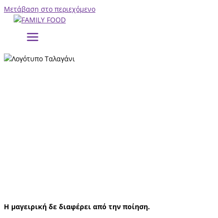
Μετάβαση στο περιεχόμενο
Ένα ξεχωριστό παραδοσιακό τυρί.
Χειροποίητο, από αιγοπρόβειο και αγελαδινό γάλα, με μοναδική
μαστιχωτή υφή και πλούσια αρώματα.
Το Ταλαγάνι Πέτρας, εκτός από ένα εκπληκτικό σαγανάκι, θα το
απολαύσετε μέσα από τους ποικίλους συνδυασμούς των
συνταγών μας, σε ένα αξέχαστο ταξίδι γεύσεων !
Συνταγές και πιάτα που επιμελήθηκαν με αγάπη και φαντασία η
ομάδα του εστιατορίου “Απόλαυση” στην Κατερίνη.
Η μαγειρική δε διαφέρει από την ποίηση.