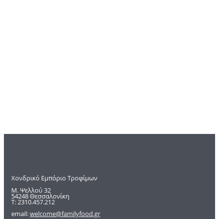
Χονδρικό Εμπόριο Τροφίμων
Μ. Ψελλού 32
54248 Θεσσαλονίκη
Τ: 2310.457.212
email:
welcome@familyfood.gr