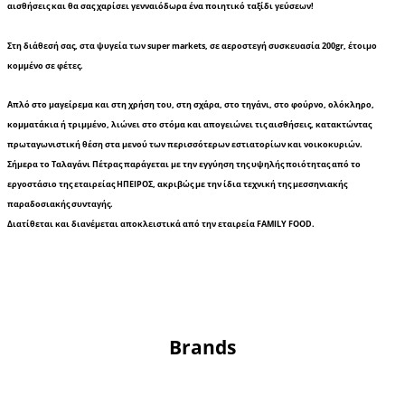
αισθήσεις και θα σας χαρίσει γενναιόδωρα ένα ποιητικό ταξίδι γεύσεων!
Στη διάθεσή σας, στα ψυγεία των super markets, σε αεροστεγή συσκευασία 200gr, έτοιμο
κομμένο σε φέτες.
Απλό στο μαγείρεμα και στη χρήση του, στη σχάρα, στο τηγάνι, στο φούρνο, ολόκληρο,
κομματάκια ή τριμμένο, λιώνει στο στόμα και απογειώνει τις αισθήσεις, κατακτώντας
πρωταγωνιστική θέση στα μενού των περισσότερων εστιατορίων και νοικοκυριών.
Σήμερα το Ταλαγάνι Πέτρας παράγεται με την εγγύηση της υψηλής ποιότητας από το
εργοστάσιο της εταιρείας ΗΠΕΙΡΟΣ, ακριβώς με την ίδια τεχνική της μεσσηνιακής
παραδοσιακής συνταγής.
Διατίθεται και διανέμεται αποκλειστικά από την εταιρεία FAMILY FOOD.
Brands